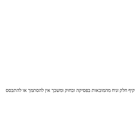
מקיף חלק זניח מהמובאות בפסיקה ובחוק ומשכך אין להסתמך או להתבסס