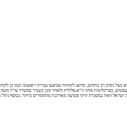
וא בעל ניסיון רב בתחום, ומייצג לקוחות שביצעו עבירה ראשונה וכמו כן לק
פטים, בפרקליטות מחוז ת"א-פלילית ולאחר מכן כשכיר במשרד עו"ד משה שר
 ישראל וזאת במסגרת תיקי פשיעה מאורגנת מהחמורים ביותר. בנוסף ניהל בפ