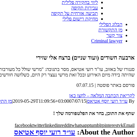
ליווי בחקירה פלילית
עבירות תקיפה
תביעה אזרחית על תקיפה
מחיקת רישום פלילי
הבלוג הפלילי
מן התקשורת
צור קשר
Criminal lawyer
ארבעה חשודים (ועוד שניים) ברצח אלי שזירי
סנגורו של באזוב, עו"ד רועי אטיאס, מסר בתגובה: "מרשי שולל כל מעורב
שהיתה בידה מיום האירוע ובכל זאת מרשי נעצר רק היום, כשלושה חודשים ל
פורסם באתר פוסטה | 07.07.15
לקריאת הכתבה המלאה – לחצו כאן
By
עו״ד רועי יוסף אטיאס
|
07/07/15
2019-05-29T11:09:56+03:00
|
מן הת
שתף את התוכן, בחר את הפלטפורמה שלך !
facebook
twitter
linkedin
reddit
whatsapp
tumblr
pinterest
vk
Email
About the Author:
עו״ד רועי יוסף אטיאס