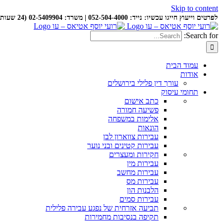
Skip to content
לפרטים וייעוץ חייגו עכשיו: נייד: 052-504-4000 | משרד: 02-5409904 (24 שעות ביממה)
Search for:
עמוד הבית
אודות
עורך דין פלילי בירושלים
תחומי עיסוק
כתב אישום
פשיעה חמורה
אלימות במשפחה
הונאות
עבירות צווארון לבן
עבירות קטינים ובני נוער
חקירות ומעצרים
עבירות מין
עבירות מחשב
עבירות מס
הלבנות הון
עבירות סמים
תביעה אזרחית של נפגע עבירה פלילית
תקיפה בנסיבות מחמירות