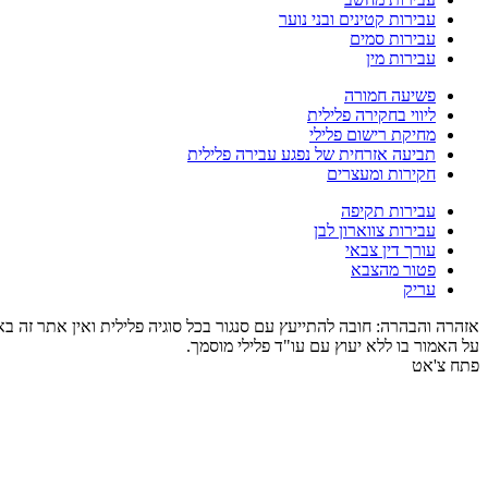
עבירות קטינים ובני נוער
עבירות סמים
עבירות מין
פשיעה חמורה
ליווי בחקירה פלילית
מחיקת רישום פלילי
תביעה אזרחית של נפגע עבירה פלילית
חקירות ומעצרים
עבירות תקיפה
עבירות צווארון לבן
עורך דין צבאי
פטור מהצבא
עריק
אזהרה והבהרה: חובה להתייעץ עם סנגור בכל סוגיה פלילית ואין אתר זה 
על האמור בו ללא יעוץ עם עו"ד פלילי מוסמך.
פתח צ'אט