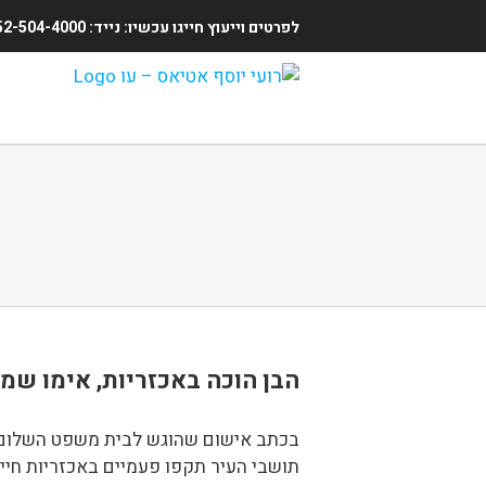
לפרטים וייעוץ חייגו עכשיו: נייד: 052-504-4000 | משרד: 02-5409904 (24 שעות ביממה)
Ski
t
conten
הבן הוכה באכזריות, אימו שמ
בכתב אישום שהוגש לבית משפט השלום 
תושבי העיר תקפו פעמיים באכזריות חייל