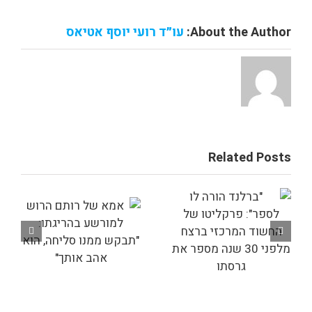
About the Author:
עו״ד רועי יוסף אטיאס
Related Posts
מקורב לברלנד
"ברלנד הורה לו
א
הודה
לספר":
ה
במעורבותו
פרקליטו של
ברצח ניסים
החשוד המרכזי
שטרית –
ברצח מלפני 30
והפליל שניים
שנה מספר את
נוספים
גרסתו