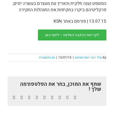
המשפט נענה חלקית והאריך עת מעצרם בעשרה ימים;
פרקליטיהם ביקרו בתקיפות את התנהלות החקירה
13.07.15 | פורסם באתר KSN
לקריאת הכתבה המלאה – לחצו כאן
By
עו״ד רועי יוסף אטיאס
|
13/07/15
|
מן התקשורת
שתף את התוכן, בחר את הפלטפורמה
שלך !
Email
pinterest
vk
tumblr
whatsapp
reddit
linkedin
twitter
facebook