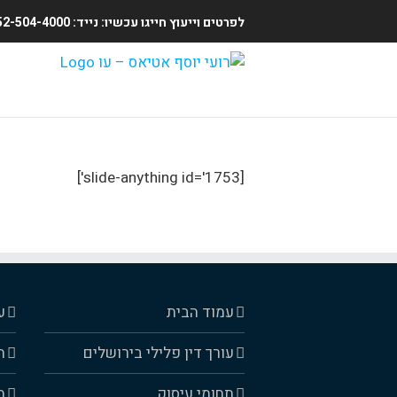
לפרטים וייעוץ חייגו עכשיו: נייד: 052-504-4000 | משרד: 02-5409904 (24 שעות ביממה)
Ski
t
conten
[slide-anything id='1753']
עמוד הבית
ע
עורך דין פלילי בירושלים
ה
תחומי עיסוק
ה