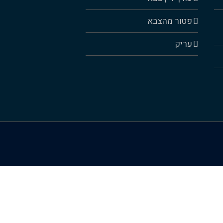
פטור מהצבא
עריק